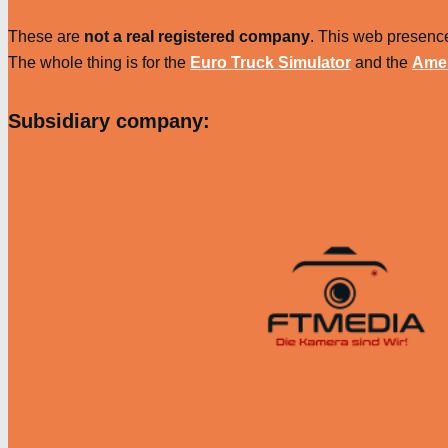
These are
not a real registered company
. This web presence
The whole thing is for the
Euro Truck Simulator
and the
Amer
Subsidiary company: