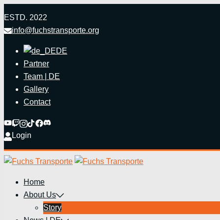
Zum
ESTD. 2022
Inhalt
info@fuchstransporte.org
springen
DE
Partner
Team | DE
Gallery
Contact
Login
Home
About Us
Story