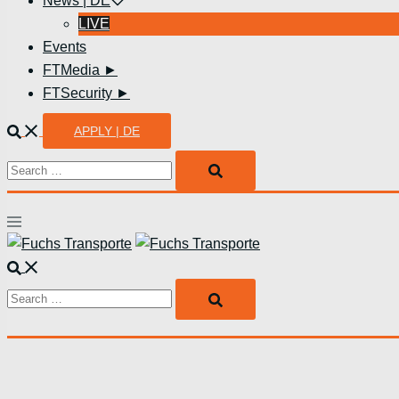
News | DE
LIVE
Events
FTMedia ►
FTSecurity ►
Suche
APPLY | DE
Search…
Menü
umschalten
Suche
Search…