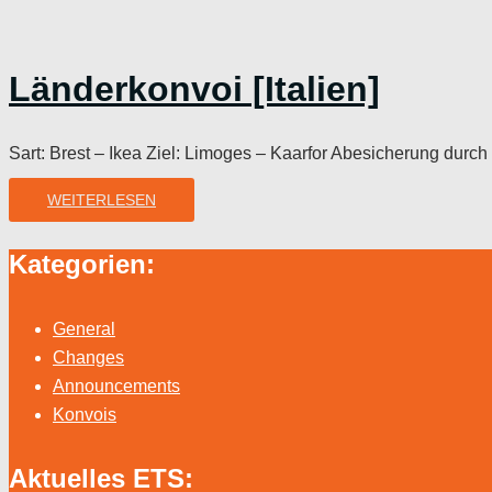
Länderkonvoi [Italien]
Sart: Brest – Ikea Ziel: Limoges – Kaarfor Abesicherung durch 
WEITERLESEN
Kategorien:
General
Changes
Announcements
Konvois
Aktuelles ETS: