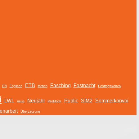
ETB
Fasching
Fastnacht
EN
Englisch
farben
Festtagskonvoi
i
LWL
Neujahr
Puplic
SIM2
Sommerkonvoi
neue
ProMods
narbeit
Überzetzung