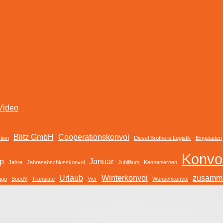
Video
Blitz GmbH
Cooperationskonvoi
tion
Diesel Brothers Logistik
Eingeladen
Konvo
up
Januar
Jahre
Jahresabschlusskonvoi
Jubiläum
Kennenlernen
Urlaub
Winterkonvoi
zusamme
ago
SpedV
Translate
Vier
Wunschkonvoi