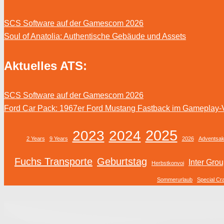
SCS Software auf der Gamescom 2026
Soul of Anatolia: Authentische Gebäude und Assets
Aktuelles ATS:
SCS Software auf der Gamescom 2026
Ford Car Pack: 1967er Ford Mustang Fastback im Gameplay-
2025
2023
2024
2 Years
9 Years
2026
Adventsak
Fuchs Transporte
Geburtstag
Inter Gro
Herbstkonvoi
Sommerurlaub
Special Cr