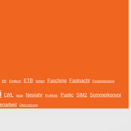
ETB
Fasching
Fastnacht
EN
Englisch
farben
Festtagskonvoi
i
LWL
Neujahr
Puplic
SIM2
Sommerkonvoi
neue
ProMods
narbeit
Überzetzung