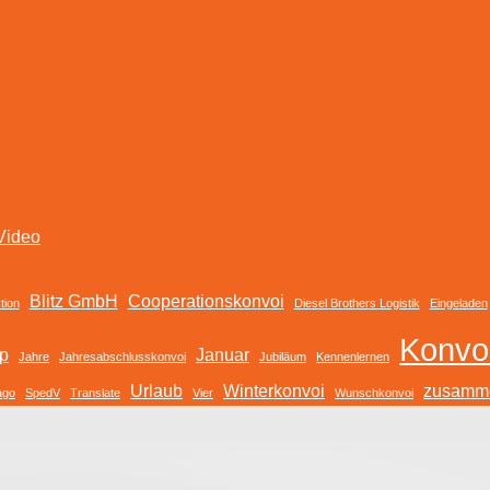
Video
Blitz GmbH
Cooperationskonvoi
tion
Diesel Brothers Logistik
Eingeladen
Konvo
up
Januar
Jahre
Jahresabschlusskonvoi
Jubiläum
Kennenlernen
Urlaub
Winterkonvoi
zusamme
ago
SpedV
Translate
Vier
Wunschkonvoi