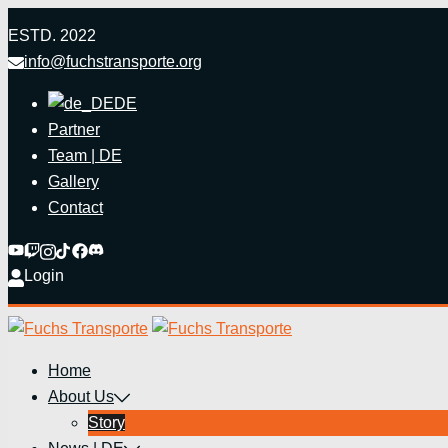
Zum
ESTD. 2022
Inhalt
info@fuchstransporte.org
springen
DE
Partner
Team | DE
Gallery
Contact
Login
Home
About Us
Story