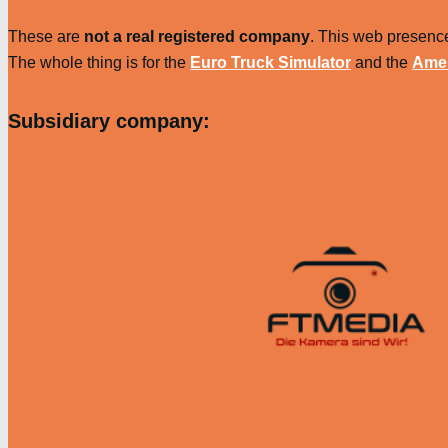
These are
not a real registered company
. This web presence
The whole thing is for the
Euro Truck Simulator
and the
Amer
Subsidiary company: