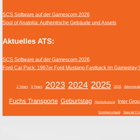
SCS Software auf der Gamescom 2026
Soul of Anatolia: Authentische Gebäude und Assets
Aktuelles ATS:
SCS Software auf der Gamescom 2026
Ford Car Pack: 1967er Ford Mustang Fastback im Gameplay-
2025
2023
2024
2 Years
9 Years
2026
Adventsak
Fuchs Transporte
Geburtstag
Inter Gro
Herbstkonvoi
Sommerurlaub
Special Cr