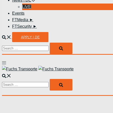
News | DE
LIVE
Events
FTMedia ►
FTSecurity ►
Suche
APPLY | DE
Search…
Menü
umschalten
Suche
Search…