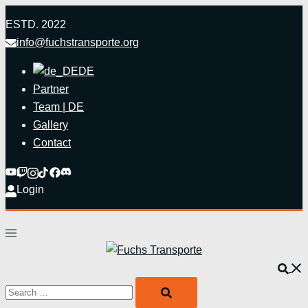
Zum
ESTD. 2022
Inhalt
info@fuchstransporte.org
springen
DE
Partner
Team | DE
Gallery
Contact
Login
Menü
umschalten
Such
Search…