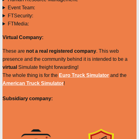
Event Team:
FTSecurity:
FTMedia:
Virtual Company:
These are
not a real registered company
. This web
presence and the community behind it is intended to be a
virtual
Simulate freight forwarding!
The whole thing is for the
Euro Truck Simulator
and the
American Truck Simulator
!
Subsidiary company: