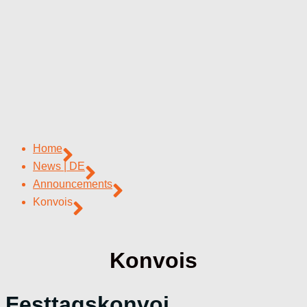
Home
News | DE
Announcements
Konvois
Konvois
Festtagskonvoi