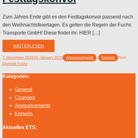
Zum Jahres Ende gibt es den Festtagskonvoi passend nach
den Weihnachtsfeiertagen. Es gelten die Regeln der Fuchs
Transporte GmbH! Diese findet ihr: HIER […]
WEITERLESEN
7. December 2022
25. January 2023
Announcements
,
Konvois
From
Dominik Fuchs
Kategorien:
General
Changes
Announcements
Konvois
Aktuelles ETS: