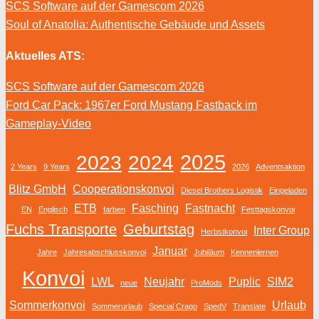
SCS Software auf der Gamescom 2026
Soul of Anatolia: Authentische Gebäude und Assets
Aktuelles ATS:
SCS Software auf der Gamescom 2026
Ford Car Pack: 1967er Ford Mustang Fastback im
Gameplay-Video
2025
2023
2024
2 Years
9 Years
2026
Adventsaktion
Blitz GmbH
Cooperationskonvoi
Diesel Brothers Logistik
Eingeladen
ETB
Fasching
Fastnacht
EN
Englisch
farben
Festtagskonvoi
Fuchs Transporte
Geburtstag
Inter Group
Herbstkonvoi
Januar
Jahre
Jahresabschlusskonvoi
Jubiläum
Kennenlernen
Konvoi
LWL
Neujahr
Puplic
SIM2
neue
ProMods
Sommerkonvoi
Urlaub
Sommerurlaub
Special Crago
SpedV
Translate