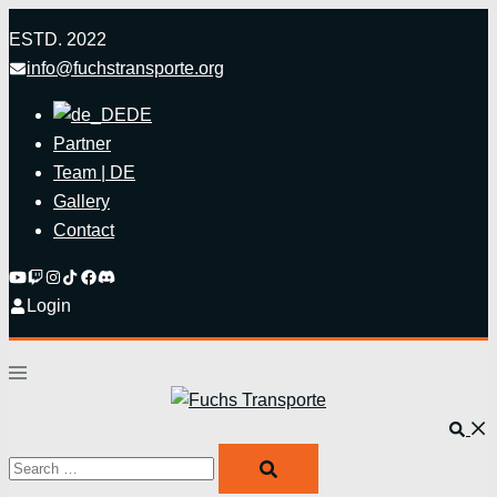
Zum
ESTD. 2022
Inhalt
info@fuchstransporte.org
springen
DE
Partner
Team | DE
Gallery
Contact
Login
Menü
umschalten
Such
Search…