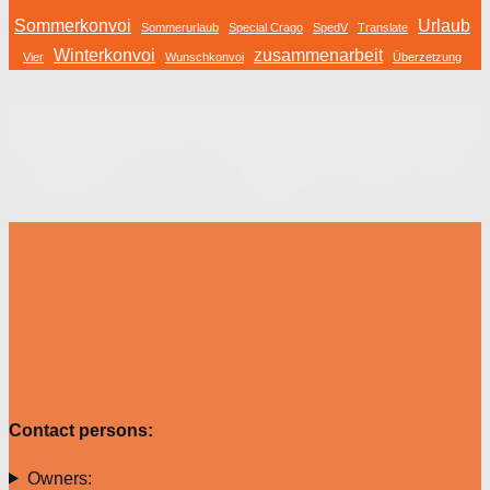
Sommerkonvoi
Urlaub
Sommerurlaub
Special Crago
SpedV
Translate
Winterkonvoi
zusammenarbeit
Vier
Wunschkonvoi
Überzetzung
Contact persons:
Owners: