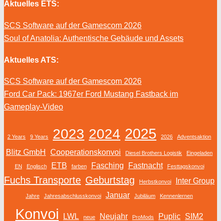
Aktuelles ETS:
SCS Software auf der Gamescom 2026
Soul of Anatolia: Authentische Gebäude und Assets
Aktuelles ATS:
SCS Software auf der Gamescom 2026
Ford Car Pack: 1967er Ford Mustang Fastback im
Gameplay-Video
2025
2023
2024
2 Years
9 Years
2026
Adventsaktion
Blitz GmbH
Cooperationskonvoi
Diesel Brothers Logistik
Eingeladen
ETB
Fasching
Fastnacht
EN
Englisch
farben
Festtagskonvoi
Fuchs Transporte
Geburtstag
Inter Group
Herbstkonvoi
Januar
Jahre
Jahresabschlusskonvoi
Jubiläum
Kennenlernen
Konvoi
LWL
Neujahr
Puplic
SIM2
neue
ProMods