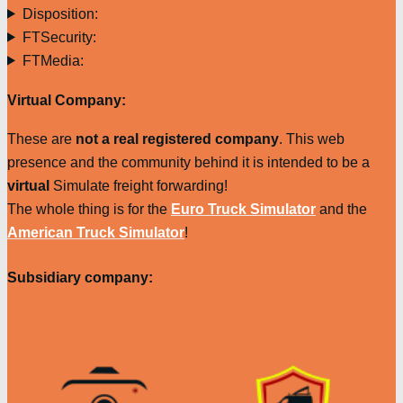
Disposition:
FTSecurity:
FTMedia:
Virtual Company:
These are
not a real registered company
. This web
presence and the community behind it is intended to be a
virtual
Simulate freight forwarding!
The whole thing is for the
Euro Truck Simulator
and the
American Truck Simulator
!
Subsidiary company: