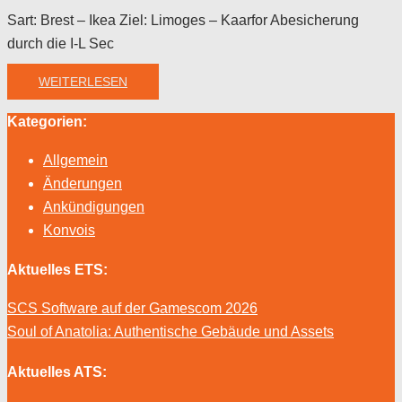
Sart: Brest – Ikea Ziel: Limoges – Kaarfor Abesicherung
durch die I-L Sec
WEITERLESEN
Kategorien:
Allgemein
Änderungen
Ankündigungen
Konvois
Aktuelles ETS:
SCS Software auf der Gamescom 2026
Soul of Anatolia: Authentische Gebäude und Assets
Aktuelles ATS: