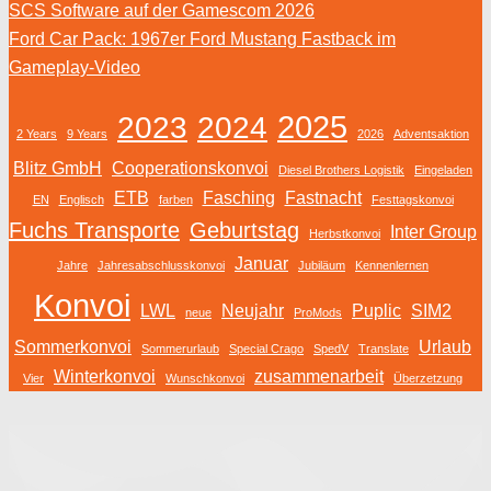
SCS Software auf der Gamescom 2026
Ford Car Pack: 1967er Ford Mustang Fastback im
Gameplay-Video
2025
2023
2024
2 Years
9 Years
2026
Adventsaktion
Blitz GmbH
Cooperationskonvoi
Diesel Brothers Logistik
Eingeladen
ETB
Fasching
Fastnacht
EN
Englisch
farben
Festtagskonvoi
Fuchs Transporte
Geburtstag
Inter Group
Herbstkonvoi
Januar
Jahre
Jahresabschlusskonvoi
Jubiläum
Kennenlernen
Konvoi
LWL
Neujahr
Puplic
SIM2
neue
ProMods
Sommerkonvoi
Urlaub
Sommerurlaub
Special Crago
SpedV
Translate
Winterkonvoi
zusammenarbeit
Vier
Wunschkonvoi
Überzetzung