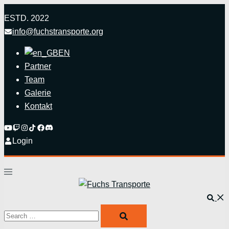
Zum
ESTD. 2022
Inhalt
info@fuchstransporte.org
springen
EN
Partner
Team
Galerie
Kontakt
Login
Menü
umschalten
Such
Search…