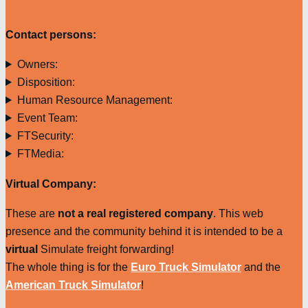
Contact persons:
Owners:
Disposition:
Human Resource Management:
Event Team:
FTSecurity:
FTMedia:
Virtual Company:
These are
not a real registered company
. This web
presence and the community behind it is intended to be a
virtual
Simulate freight forwarding!
The whole thing is for the
Euro Truck Simulator
and the
American Truck Simulator
!