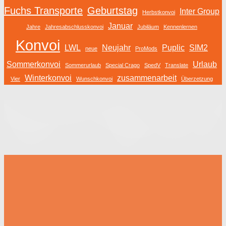
Fuchs Transporte
Geburtstag
Inter Group
Herbstkonvoi
Januar
Jahre
Jahresabschlusskonvoi
Jubiläum
Kennenlernen
Konvoi
LWL
Neujahr
Puplic
SIM2
neue
ProMods
Sommerkonvoi
Urlaub
Sommerurlaub
Special Crago
SpedV
Translate
Winterkonvoi
zusammenarbeit
Vier
Wunschkonvoi
Überzetzung