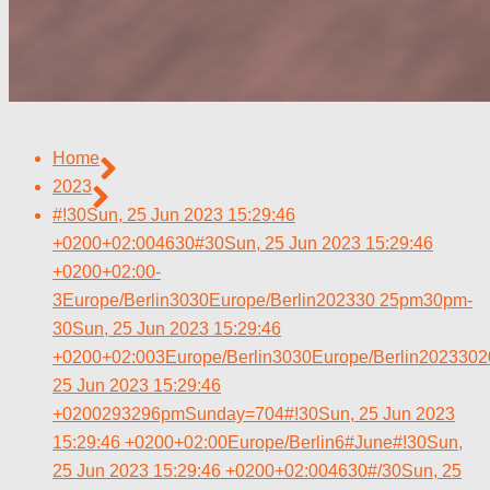
Home
2023
#!30Sun, 25 Jun 2023 15:29:46
+0200+02:004630#30Sun, 25 Jun 2023 15:29:46
+0200+02:00-
3Europe/Berlin3030Europe/Berlin202330 25pm30pm-
30Sun, 25 Jun 2023 15:29:46
+0200+02:003Europe/Berlin3030Europe/Berlin202330
25 Jun 2023 15:29:46
+0200293296pmSunday=704#!30Sun, 25 Jun 2023
15:29:46 +0200+02:00Europe/Berlin6#June#!30Sun,
25 Jun 2023 15:29:46 +0200+02:004630#/30Sun, 25