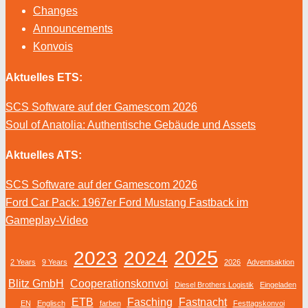
Changes
Announcements
Konvois
Aktuelles ETS:
SCS Software auf der Gamescom 2026
Soul of Anatolia: Authentische Gebäude und Assets
Aktuelles ATS:
SCS Software auf der Gamescom 2026
Ford Car Pack: 1967er Ford Mustang Fastback im
Gameplay-Video
2025
2023
2024
2 Years
9 Years
2026
Adventsaktion
Blitz GmbH
Cooperationskonvoi
Diesel Brothers Logistik
Eingeladen
ETB
Fasching
Fastnacht
EN
Englisch
farben
Festtagskonvoi