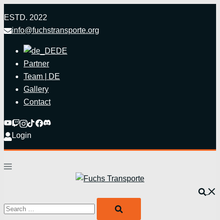
Zum
ESTD. 2022
Inhalt
info@fuchstransporte.org
springen
DE
Partner
Team | DE
Gallery
Contact
Login
Menü
umschalten
Such
Search…