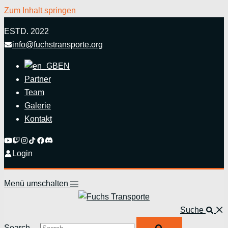
Zum Inhalt springen
ESTD. 2022
info@fuchstransporte.org
EN
Partner
Team
Galerie
Kontakt
Login
Menü umschalten
Suche
Search…