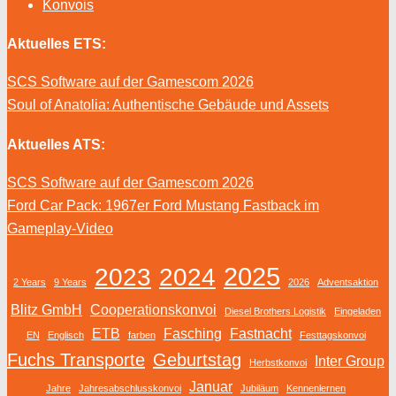
Konvois
Aktuelles ETS:
SCS Software auf der Gamescom 2026
Soul of Anatolia: Authentische Gebäude und Assets
Aktuelles ATS:
SCS Software auf der Gamescom 2026
Ford Car Pack: 1967er Ford Mustang Fastback im
Gameplay-Video
2025
2023
2024
2 Years
9 Years
2026
Adventsaktion
Blitz GmbH
Cooperationskonvoi
Diesel Brothers Logistik
Eingeladen
ETB
Fasching
Fastnacht
EN
Englisch
farben
Festtagskonvoi
Fuchs Transporte
Geburtstag
Inter Group
Herbstkonvoi
Januar
Jahre
Jahresabschlusskonvoi
Jubiläum
Kennenlernen