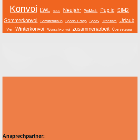
Konvoi
LWL
Neujahr
Puplic
SIM2
neue
ProMods
Sommerkonvoi
Urlaub
Sommerurlaub
Special Crago
SpedV
Translate
Winterkonvoi
zusammenarbeit
Vier
Wunschkonvoi
Überzetzung
Ansprechpartner: