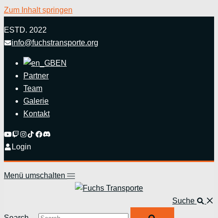
Zum Inhalt springen
ESTD. 2022
info@fuchstransporte.org
EN
Partner
Team
Galerie
Kontakt
Login
Menü umschalten
Suche
Search…