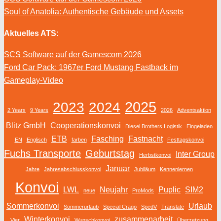
Soul of Anatolia: Authentische Gebäude und Assets
Aktuelles ATS:
SCS Software auf der Gamescom 2026
Ford Car Pack: 1967er Ford Mustang Fastback im
Gameplay-Video
2025
2023
2024
2 Years
9 Years
2026
Adventsaktion
Blitz GmbH
Cooperationskonvoi
Diesel Brothers Logistik
Eingeladen
ETB
Fasching
Fastnacht
EN
Englisch
farben
Festtagskonvoi
Fuchs Transporte
Geburtstag
Inter Group
Herbstkonvoi
Januar
Jahre
Jahresabschlusskonvoi
Jubiläum
Kennenlernen
Konvoi
LWL
Neujahr
Puplic
SIM2
neue
ProMods
Sommerkonvoi
Urlaub
Sommerurlaub
Special Crago
SpedV
Translate
Winterkonvoi
zusammenarbeit
Vier
Wunschkonvoi
Überzetzung