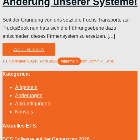
Änderung unserer Systeme!
Seit der Gründung von uns setzt die Fuchs Transporte auf
TrucksBook nun hats sich die Führungsebene dazu
entschieden dieses Firmensystem zu ersetzen. […]
WEITERLESEN
10. November 2024
5. April 2026
Allgemein
Von
Dominik Fuchs
Kategorien:
Allgemein
Änderungen
Ankündigungen
Konvois
Aktuelles ETS:
SCS Software auf der Gamescom 2026