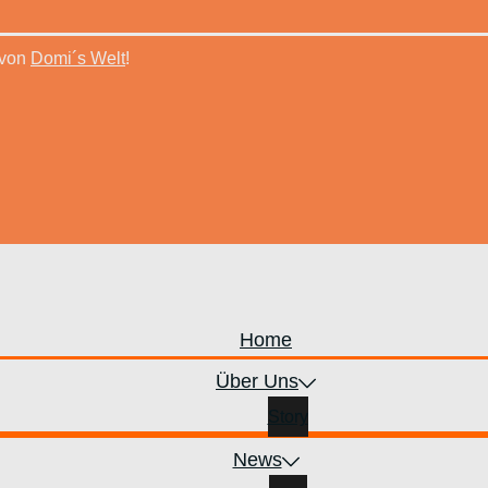
 von
Domi´s Welt
!
Home
Über Uns
Story
News