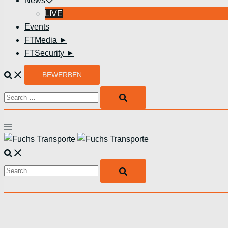
News
LIVE
Events
FTMedia ►
FTSecurity ►
Suche
BEWERBEN
Search…
Menü
umschalten
Suche
Search…