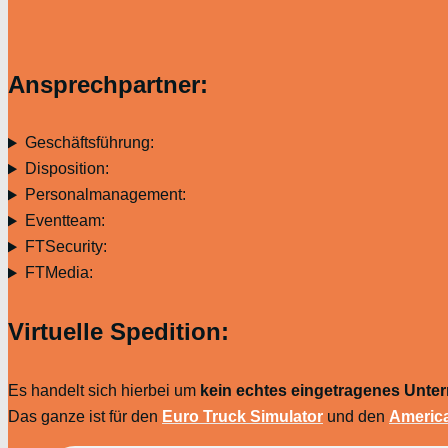
Ansprechpartner:
Geschäftsführung:
Disposition:
Personalmanagement:
Eventteam:
FTSecurity:
FTMedia:
Virtuelle Spedition:
Es handelt sich hierbei um
kein echtes eingetragenes Unt
Das ganze ist für den
Euro Truck Simulator
und den
America