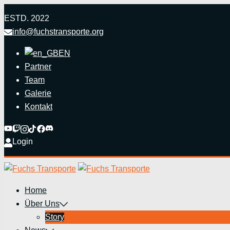
Zum
ESTD. 2022
Inhalt
info@fuchstransporte.org
springen
EN
Partner
Team
Galerie
Kontakt
Login
Home
Über Uns
Story