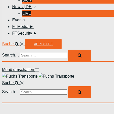
Story
News | DE
LIVE
Events
FTMedia ►
FTSecurity ►
Suche
APPLY | DE
Search…
Menü umschalten
Suche
Search…