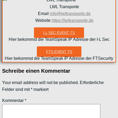
LWL Transporte
Email
info@lwltransporte.de
Website
https://lwltransporte.de
I-L SEC EVENT TS
Hier bekommst die TeamSpeak IP Adresse der I-L Sec
FTS EVENT TS
Hier bekommst die TeamSpeak IP Adresse der FTSecurity
Schreibe einen Kommentar
Your email address will not be published.
Erforderliche
Felder sind mit
*
markiert
Kommentar
*