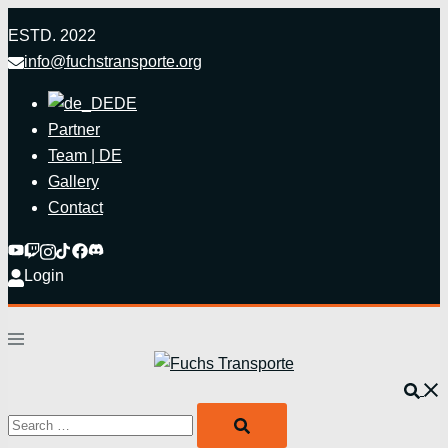
Zum
ESTD. 2022
Inhalt
info@fuchstransporte.org
springen
DE
Partner
Team | DE
Gallery
Contact
Login
Menü
umschalten
Such
Search…