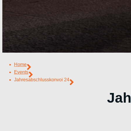
Home
Events
Jahresabschlusskonvoi 24
Jah