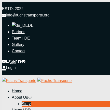
Zum
ESTD. 2022
Inhalt
info@fuchstransporte.org
springen
DE
Partner
Team | DE
Gallery
Contact
Login
Home
About Us
Story