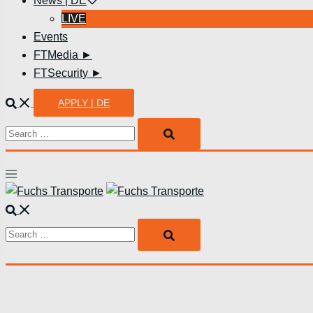
News | DE
LIVE
Events
FTMedia ►
FTSecurity ►
Suche
APPLY | DE
Search…
Menü
umschalten
Suche
Search…