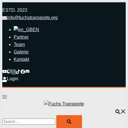
Zum
ESTD. 2022
Inhalt
info@fuchstransporte.org
springen
EN
Partner
Team
Galerie
Kontakt
Login
Menü
umschalten
Such
Search…