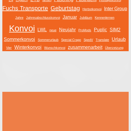
Fuchs Transporte
Geburtstag
Inter Group
Herbstkonvoi
Januar
Jahre
Jahresabschlusskonvoi
Jubiläum
Kennenlernen
Konvoi
LWL
Neujahr
Puplic
SIM2
neue
ProMods
Sommerkonvoi
Urlaub
Sommerurlaub
Special Crago
SpedV
Translate
Winterkonvoi
zusammenarbeit
Vier
Wunschkonvoi
Überzetzung