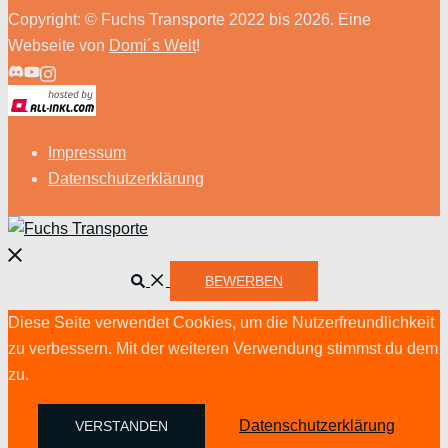
Copyright: © Fuchs Transporte 2022 bis 2026. Eine
Webseite von
Domi´s Welt
!
Impressum
Datenschutzerklärung
Menü
schließen
Suche
BEWERBEN
Diese Seite verwendet Cookies, um die Nutzerfreundlichkeit
zu verbessern. Mit der weiteren Verwendung stimmst du dem
zu.
Datenschutzerklärung
VERSTANDEN