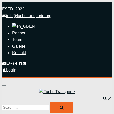
Zum
ESTD. 2022
Inhalt
info@fuchstransporte.org
springen
EN
Partner
Team
Galerie
Kontakt
Login
Menü
umschalten
Such
Search…