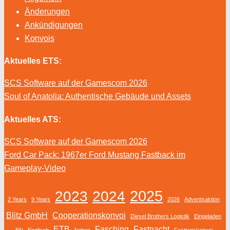
Änderungen
Ankündigungen
Konvois
Aktuelles ETS:
SCS Software auf der Gamescom 2026
Soul of Anatolia: Authentische Gebäude und Assets
Aktuelles ATS:
SCS Software auf der Gamescom 2026
Ford Car Pack: 1967er Ford Mustang Fastback im
Gameplay-Video
2025
2023
2024
2 Years
9 Years
2026
Adventsaktion
Blitz GmbH
Cooperationskonvoi
Diesel Brothers Logistik
Eingeladen
ETB
Fasching
Fastnacht
EN
Englisch
farben
Festtagskonvoi