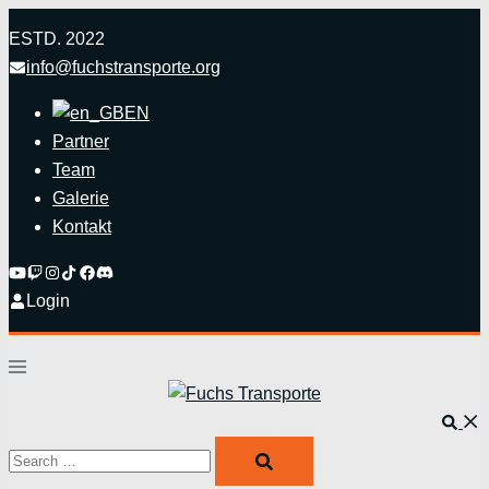
Zum
ESTD. 2022
Inhalt
info@fuchstransporte.org
springen
EN
Partner
Team
Galerie
Kontakt
Login
Menü
umschalten
Such
Search…