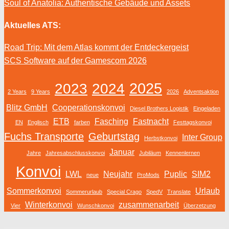
Soul of Anatolia: Authentische Gebäude und Assets
Aktuelles ATS:
Road Trip: Mit dem Atlas kommt der Entdeckergeist
SCS Software auf der Gamescom 2026
2025
2023
2024
2 Years
9 Years
2026
Adventsaktion
Blitz GmbH
Cooperationskonvoi
Diesel Brothers Logistik
Eingeladen
ETB
Fasching
Fastnacht
EN
Englisch
farben
Festtagskonvoi
Fuchs Transporte
Geburtstag
Inter Group
Herbstkonvoi
Januar
Jahre
Jahresabschlusskonvoi
Jubiläum
Kennenlernen
Konvoi
LWL
Neujahr
Puplic
SIM2
neue
ProMods
Sommerkonvoi
Urlaub
Sommerurlaub
Special Crago
SpedV
Translate
Winterkonvoi
zusammenarbeit
Vier
Wunschkonvoi
Überzetzung