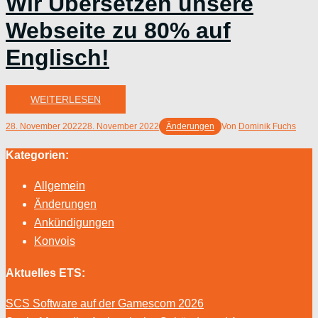
Wir Übersetzen unsere
Webseite zu 80% auf
Englisch!
WEITERLESEN
28. November 2022
28. November 2022
Änderungen
Von
Dominik Fuchs
Kategorien:
Allgemein
Änderungen
Ankündigungen
Konvois
Aktuelles ETS:
SCS Software auf der Gamescom 2026